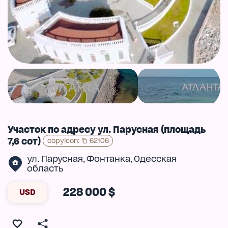
Участок по адресу ул. Парусная (площадь
7,6 сот)
copyIcon
:
62106
ул. Парусная
Фонтанка
Одесская
,
,
область
228 000 $
USD