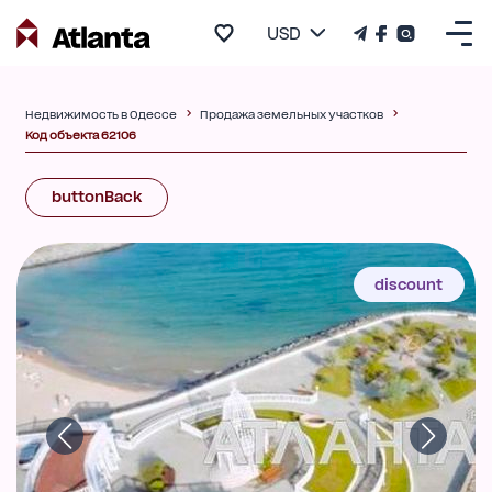
USD
Недвижимость в Одессе
Продажа земельных участков
Код объекта 62106
buttonBack
discount