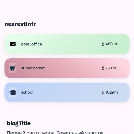
nearestInfr
488 m
post_office
730 m
supermarket
1029 m
school
blogTitle
Первый ряд от моря! Земельный участок