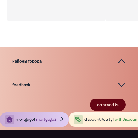
Районы города
feedback
contactUs
mortgage1
mortgage2
discountRealty1
withDiscoun