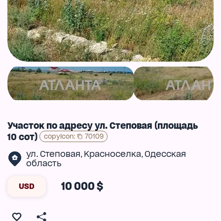
Участок по адресу ул. Степовая (площадь
10 сот)
copyIcon
:
70109
ул. Степовая
Красноселка
Одесская
,
,
область
10 000 $
USD