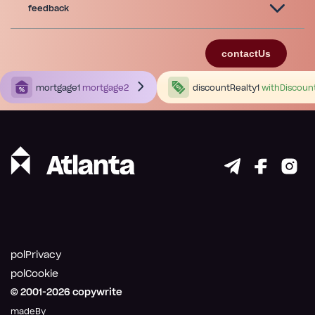
feedback
contactUs
mortgage1
mortgage2
discountRealty1
withDiscoun
polPrivacy
polCookie
© 2001-
2026
copywrite
madeBy