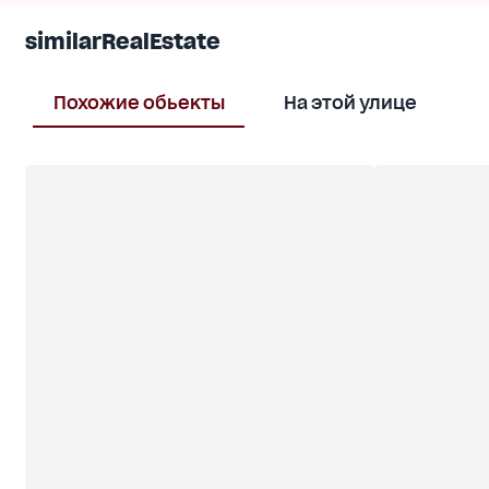
similarRealEstate
Похожие обьекты
На этой улице
В