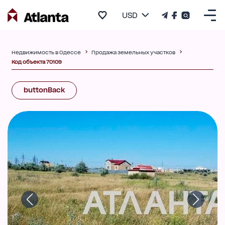
USD
Недвижимость в Одессе
Продажа земельных участков
Код объекта 70109
buttonBack