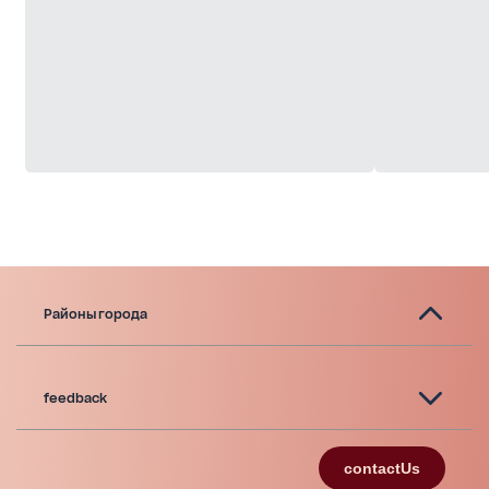
Районы города
feedback
contactUs