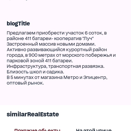
blogTitle
Предлагаем приобрести участок 6 соток, в
районе 411 батареи- кооператив "Луч"
Застроенный массив новыми домами.
Активно развивающийся курортный район
города, в 900 метрах от морского побережья и
парковой зоной 411 батареи.
Инфраструктура, транспортная развязка.
Близость школ и садика.
В 5 минутах от магазина Метро и Эпицентр,
оптовый рынок.
similarRealEstate
Похожие обьекты
На этой улице
В