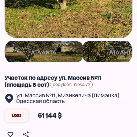
Участок по адресу ул. Массив №11
(площадь 6 сот)
copyIcon
:
95572
ул. Массив №11
Мизикевича (Лиманка)
,
,
Одесская область
61 144 $
USD