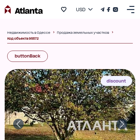
USD
Недвижимость в Одессе
Продажа земельных участков
Код объекта 95572
buttonBack
discount