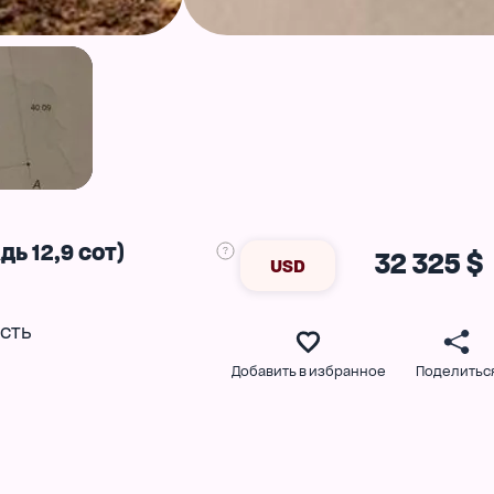
ь 12,9 сот)
32 325 $
USD
сть
Добавить в избранное
Поделитьс