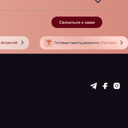
Связаться с нами
 Атлантой
Готовые пакеты ремонта
с Forroom