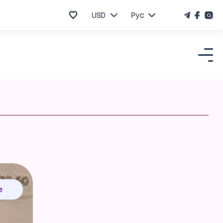
USD
Рус
е