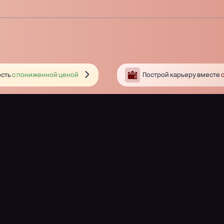
сть
с пониженной ценой
Построй карьеру вместе
с