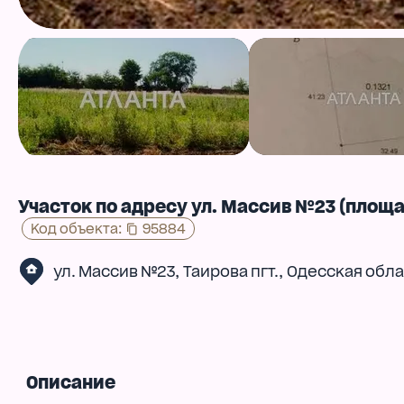
Участок по адресу ул. Массив №23 (площад
Код объекта
:
95884
,
,
ул. Массив №23
Таирова пгт.
Одесская обла
Описание