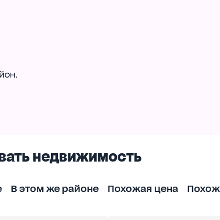
йон.
вать недвижимость
е
В этом же районе
Похожая цена
Похож