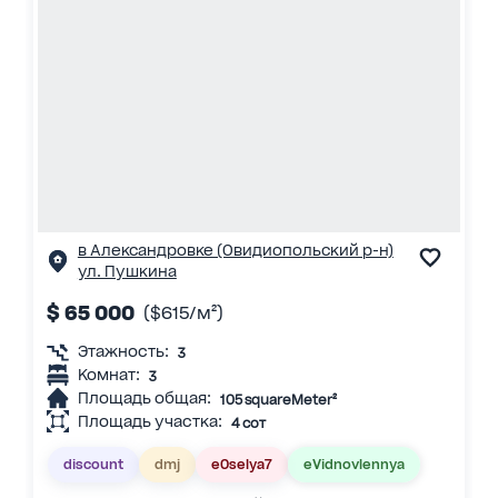
в Александровке (Овидиопольский р-н)
ул. Пушкина
$ 65 000
($615/м²)
Этажность:
3
Комнат:
3
Площадь общая:
105 squareMeter²
Площадь участка:
4 сот
discount
dmj
eOselya7
eVidnovlennya