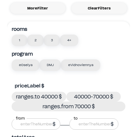
MoreFilter
ClearFilters
rooms
1
2
3
4+
program
eOselya
DMJ
eVidnovlennya
priceLabel $
ranges.to 40000 $
40000-70000 $
ranges.from 70000 $
from
to
$
$