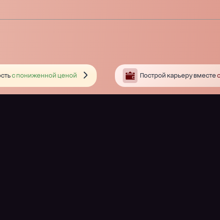
сть
с пониженной ценой
Построй карьеру вместе
с