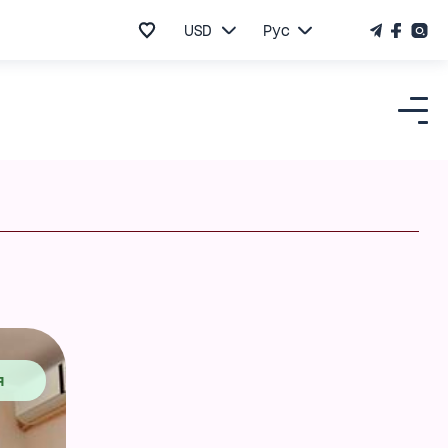
USD
Рус
я