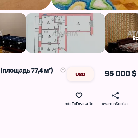
В
(площадь 77,4 м²)
95 000 $
USD
addToFavourite
shareInSocials