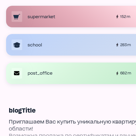
supermarket
152 m
school
283 m
post_office
682 m
blogTitle
Приглашаем Вас купить уникальную квартиру
области!
Возможна продажа по сертификатам и вауче