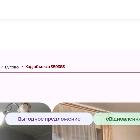
Код объекта 389383
Бугово
Выгодное предложение
єВідновленн