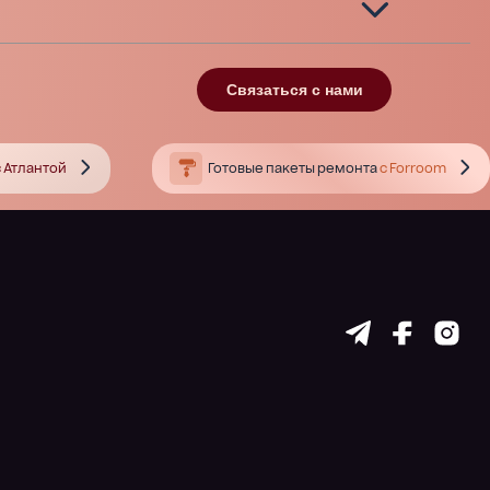
Связаться с нами
 Атлантой
Готовые пакеты ремонта
с Forroom