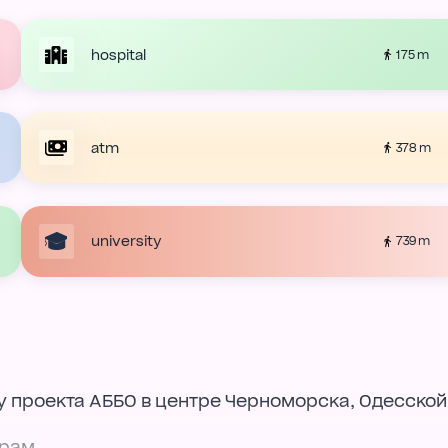
hospital
175 m
atm
378 m
university
739 m
 проекта АББО в центре Черноморска, Одесской
рам.