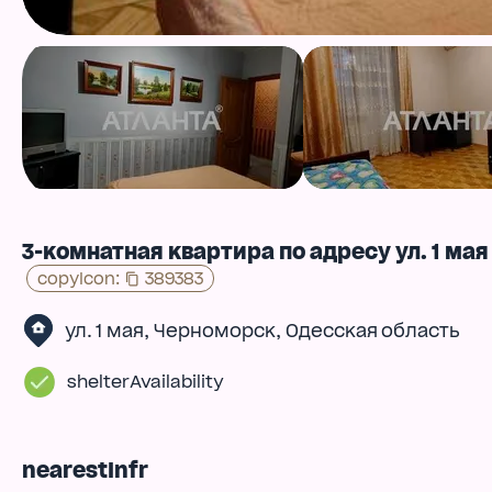
3-комнатная квартира по адресу ул. 1 мая 
copyIcon
:
389383
,
,
ул. 1 мая
Черноморск
Одесская область
shelterAvailability
nearestInfr