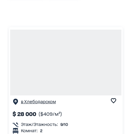
в Хлебодарском
$ 28 000
($409/м²)
Этаж/Этажность:
9/10
Комнат:
2