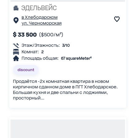
ЭДЕЛЬВЕЙС
в Хлебодарском
ул. Черноморская
$ 33 500
($500/м²)
Этаж/Этажность:
3/10
Комнат:
2
Площадь общая:
67 squareMeter²
discount
Продаётся -2х комнатная квартира в новом
кирпичном сданном доме в ПГТ Хлебодарское.
Большая кухня и две спальни с лоджиями,
просторный...