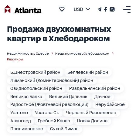
USD
Продажа двухкомнатных
квартир в Хлебодарском
Недвижимость в Одессе
Недвижимость в Хлебодарском
Квартиры
Б.Днестровский район
Беляевский район
Лиманский (Коминтерновский) район
Овидиопольский район
Раздельнянский район
Великая Балка
Великий Дальник
Дачное
Радостное (Жовтневой революции)
Нерубайское
Усатово
Усатово Ст.
Червоный Расселенец
Авангард
Гребной Канал
Новая Долина
Прилиманское
Сухой Лиман