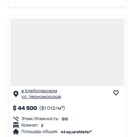
в Хлебодарском
ул. Черноморская
$ 44 500
($1 012/м²)
Этаж/Этажность:
6/6
Комнат:
2
Площадь общая:
44 squareMeter²