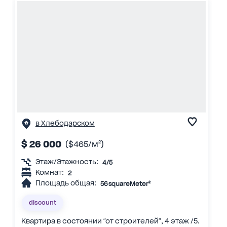
в Хлебодарском
$ 26 000
($465/м²)
Этаж/Этажность:
4/5
Комнат:
2
Площадь общая:
56 squareMeter²
discount
Квартира в состоянии "от строителей", 4 этаж /5.