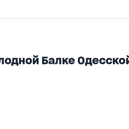
лодной Балке Одесско