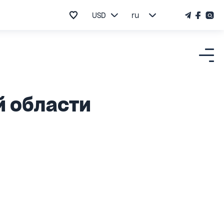
USD
ru
й области