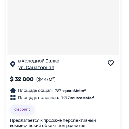
в Холодной Балке
ул. Санаторная
$ 32 000
($44/м²)
Площадь общая:
727 squareMeter²
Площадь полезная:
727.7 squareMeter²
discount
Предлагается к продаже перспективный
коммерческий объект под развитие,