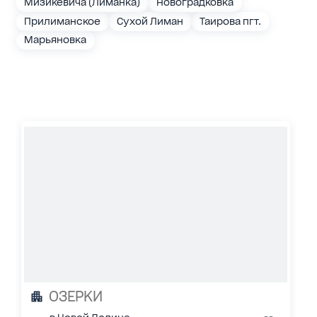
Мизикевича (Лиманка)
Новоградковка
Прилиманское
Сухой Лиман
Таирова пгт.
Марьяновка
ОЗЕРКИ