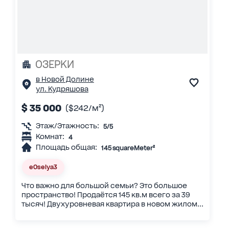
ОЗЕРКИ
в Новой Долине
ул. Кудряшова
$ 35 000
($242/м²)
Этаж/Этажность:
5/5
Комнат:
4
Площадь общая:
145 squareMeter²
eOselya3
Что важно для большой семьи? Это большое
пространство! Продаётся 145 кв.м всего за 39
тысяч! Двухуровневая квартира в новом жилом...