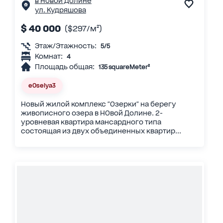
в Новой Долине
ул. Кудряшова
$ 40 000
($297/м²)
Этаж/Этажность:
5/5
Комнат:
4
Площадь общая:
135 squareMeter²
eOselya3
Новый жилой комплекс "Озерки" на берегу
живописного озера в НОвой Долине. 2-
уровневая квартира мансардного типа
состоящая из двух объединенных квартир...