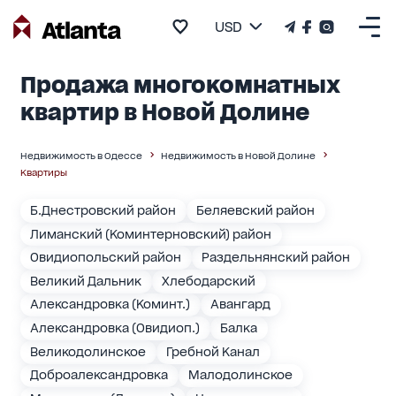
USD
Продажа многокомнатных
квартир в Новой Долине
Недвижимость в Одессе
Недвижимость в Новой Долине
Квартиры
Б.Днестровский район
Беляевский район
Лиманский (Коминтерновский) район
Овидиопольский район
Раздельнянский район
Великий Дальник
Хлебодарский
Александровка (Коминт.)
Авангард
Александровка (Овидиоп.)
Балка
Великодолинское
Гребной Канал
Доброалександровка
Малодолинское