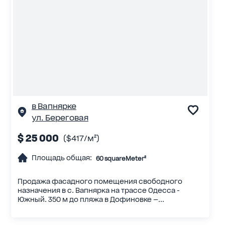
в Вапнярке
ул. Береговая
$ 25 000
($417/м²)
Площадь общая:
60 squareMeter²
Продажа фасадного помещения свободного
назначения в с. Вапнярка на трассе Одесса -
Южный. 350 м до пляжа в Дофиновке —...