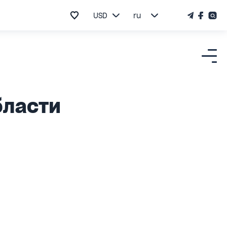
USD
ru
бласти