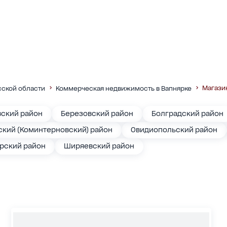
Магази
ской области
Коммерческая недвижимость в Вапнярке
вский район
Березовский район
Болградский район
кий (Коминтерновский) район
Овидиопольский район
арский район
Ширяевский район