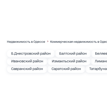
Недвижимость в Одессе
Коммерческая недвижимость в Одес
Б.Днестровский район
Балтский район
Беляе
Ивановский район
Измаильский район
Лиманс
Савранский район
Саратский район
Татарбун