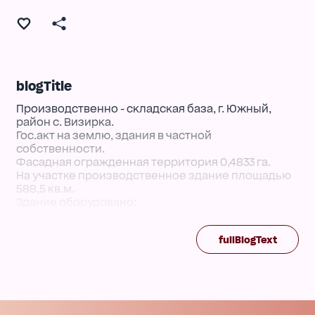
blogTitle
Производственно - складская база, г. Южный,
район с. Визирка.
Гос.акт на землю, здания в частной
собственности.
Фасадная огражденная территория 0,4833 га.
На участке производственное здание площадью
588,5 кв.м.
Здание оборудовано:
- приточно-вытяжной вентиляцией;
- 2 электрические кран-балки
fullBlogText
грузоподъемностью 3,5 т.;
- 2 кран-балки механические грузоподъемностью
1,5 т.;
- бытовые и офисные помещения, сауна.
На территории также есть складские помещения
и механическая мастерская.