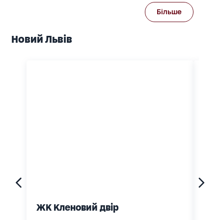
Більше
Новий Львів
ЖК Кленовий двір
вул