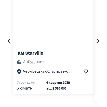
КМ Starville
КМ 
Забудівник
З
К
Чернівецька область, земля
Б
Строк здачі
4 квартал 2039
Строк
3 кіматні
1 кім
від
$
395 010
2 кі
3 кім