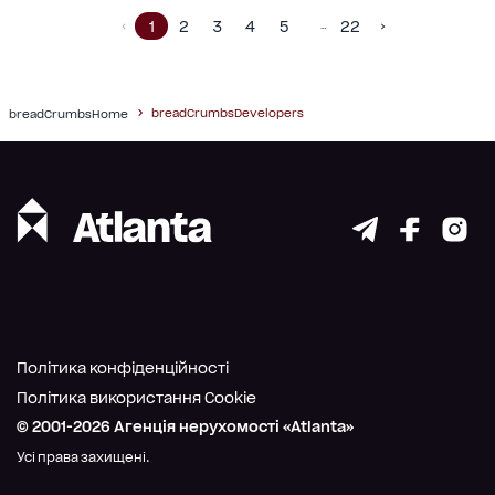
1
2
3
4
5
22
…
breadCrumbsDevelopers
breadCrumbsHome
Політика конфіденційності
Політика використання Cookie
© 2001-
2026
Агенція нерухомості «Atlanta»
Усі права захищені.