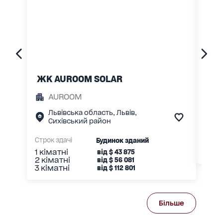
ЖК AUROOM SOLAR
ЖК 
AUROOM
A
Львівська область, Львів,
Л
Сихівський район
Л
Строк здачі
Будинок зданий
Строк
1 кіматні
2 кі
від
$
43 875
2 кіматні
від
$
56 081
3 кіматні
від
$
112 801
Більше