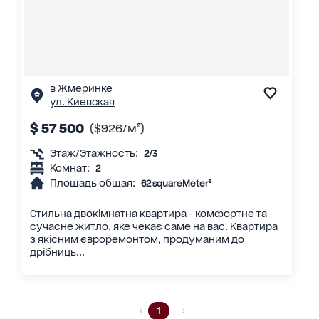
в Жмеринке
ул. Киевская
$ 57 500
($926/м²)
Этаж/Этажность:
2/3
Комнат:
2
Площадь общая:
62 squareMeter²
Стильна двокімнатна квартира - комфортне та
сучасне житло, яке чекає саме на вас. Квартира
з якісним євроремонтом, продуманим до
дрібниць...
1