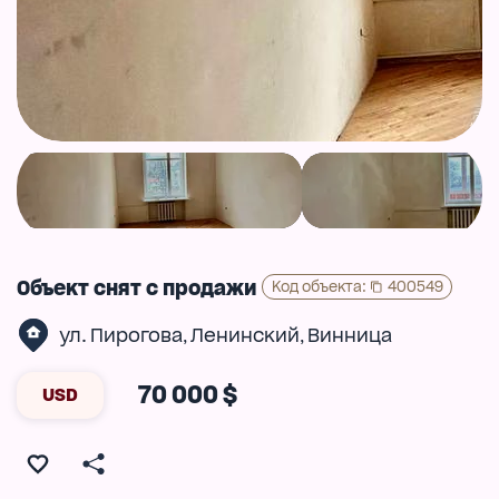
Объект снят с продажи
Код объекта
:
400549
ул. Пирогова
Ленинский
Винница
,
,
70 000 $
USD