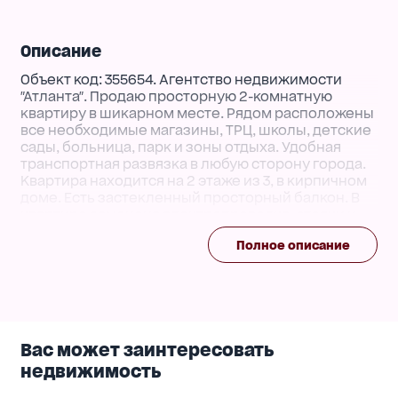
Описание
Объект код: 355654. Агентство недвижимости
"Атланта". Продаю просторную 2-комнатную
квартиру в шикарном месте. Рядом расположены
все необходимые магазины, ТРЦ, школы, детские
сады, больница, парк и зоны отдыха. Удобная
транспортная развязка в любую сторону города.
Квартира находится на 2 этаже из 3, в кирпичном
доме. Есть застекленный просторный балкон. В
квартире заменена электропроводка, стояки и
трубы. Стены выровнены под обои, на полу
Полное описание
качественный паркет. В санузле сделан свежий
ремонт. Квартира для воплощения ваших
дизайнерских решений. Во дворе также есть
собственный гараж, который можно приобрести
за дополнительную плату. Звоните и
записывайтесь на просмотр уже сегодня!
Вас может заинтересовать
недвижимость