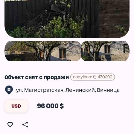
Объект снят с продажи
copyIcon
:
430290
ул. Магистратская
Ленинский
Винница
,
,
96 000 $
USD