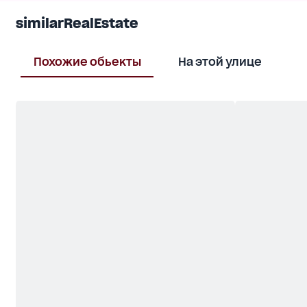
similarRealEstate
Похожие обьекты
На этой улице
В