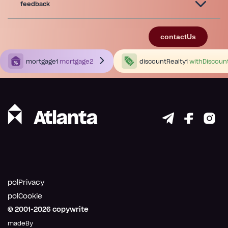
feedback
contactUs
mortgage1
mortgage2
discountRealty1
withDiscoun
polPrivacy
polCookie
© 2001-
2026
copywrite
madeBy