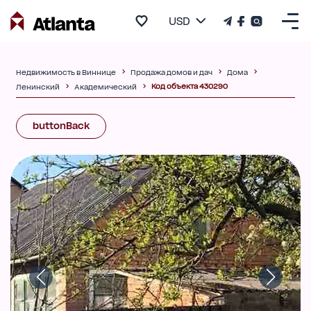
USD
Недвижимость в Виннице
Продажа домов и дач
Дома
Код объекта 430290
Ленинский
Академический
buttonBack