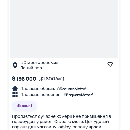
в Старогородском
Ясный пер.
$ 136 000
($1 600/м²)
Площадь общая:
85 squareMeter²
Площадь полезная:
85 squareMeter²
discount
Продається сучасне комерційне приміщення в
новобудові у районі Старого міста. Це чудовий
варіант для магазину, офісу, салону краси,