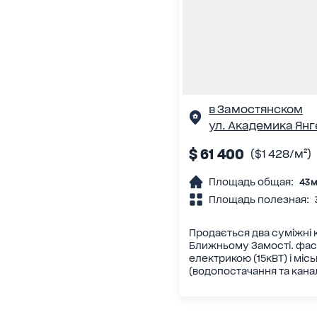
в Замостянском
ул. Академика Янг
$ 61 400
($1 428/м²)
Площадь общая:
43 м
Площадь полезная:
Продається два суміжні 
Ближньому Замості. фас
електрикою (15кВТ) і міс
(водопостачання та каналі