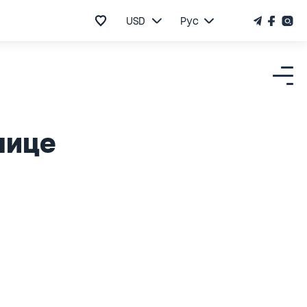
USD
Рус
нице