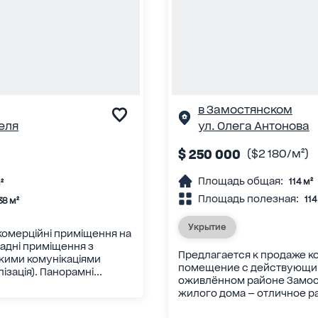
в Замостянском
еля
ул. Олега Антонова
$ 250 000
($2 180/м²)
Площадь общая:
114 м²
²
Площадь полезная:
114
38 м²
Укрытие
комерційні приміщення на
адні приміщення з
Предлагается к продаже 
ькими комунікаціями
помещение с действующи
зація). Панорамні...
оживлённом районе Замос
жилого дома — отличное р