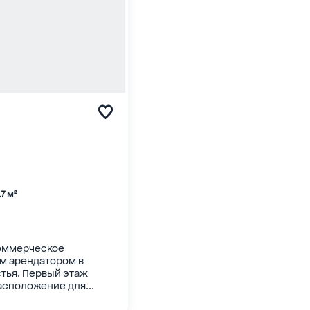
.7 м²
коммерческое
м арендатором в
тья. Первый этаж
асположение для...