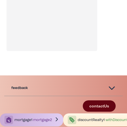
feedback
contactUs
mortgage1
mortgage2
discountRealty1
withDiscoun