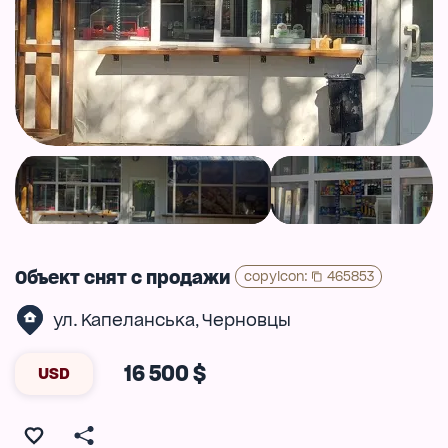
Объект снят с продажи
copyIcon
:
465853
ул. Капеланська
Черновцы
,
16 500 $
USD