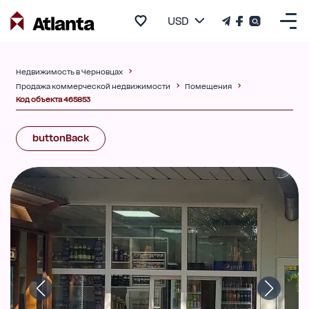
USD
Недвижимость в Черновцах
Продажа коммерческой недвижимости
Помещения
Код объекта 465853
buttonBack