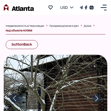
USD
Недвижимость в Черновцах
Продажа домов и дач
Дома
Код объекта 401598
buttonBack