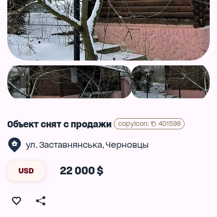
Объект снят с продажи
copyIcon
:
401598
ул. Заставнянська
Черновцы
,
22 000 $
USD