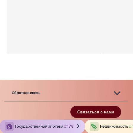
Обратная связь
Связаться с нами
Государственная ипотека
от 3%
Недвижимость
с 