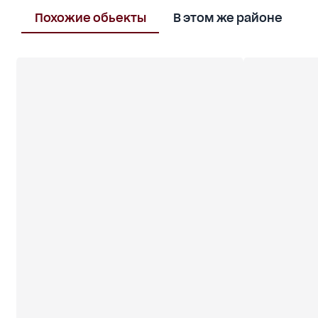
видео на нашем YouTube канале:
Похожие обьекты
В этом же районе
П