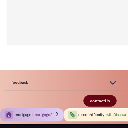
Установлен гидробарьер
Большая площадь для хранения или
обустройства дополнительной зоны
Пишите в директ или звоните, чтобы
договориться о просмотре
Нужна больше информации об этом объекте или
ищете другие варианты недвижимости?
У нас есть видеообзор по каждому объекту.
Квартиры. Дома. Земельные участки.
Коммерческая недвижимость.
Черновцы. Черновицкая область.
feedback
Ежедневные обновления и актуальные
предложения
contactUs
mortgage1
mortgage2
discountRealty1
withDiscoun