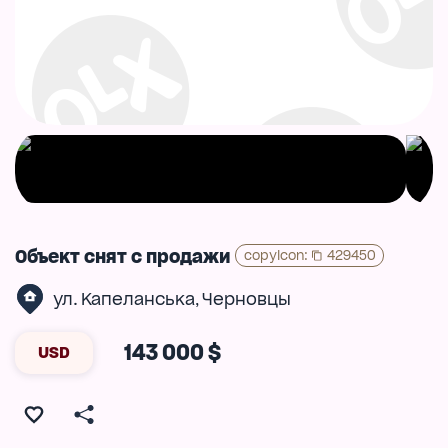
Объект снят с продажи
copyIcon
:
429450
ул. Капеланська
Черновцы
,
143 000 $
USD