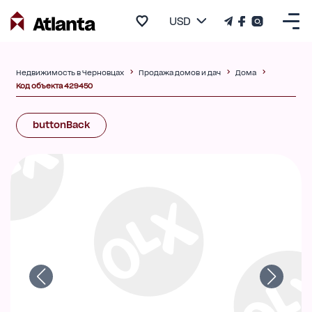
USD
Недвижимость в Черновцах
Продажа домов и дач
Дома
Код объекта 429450
buttonBack