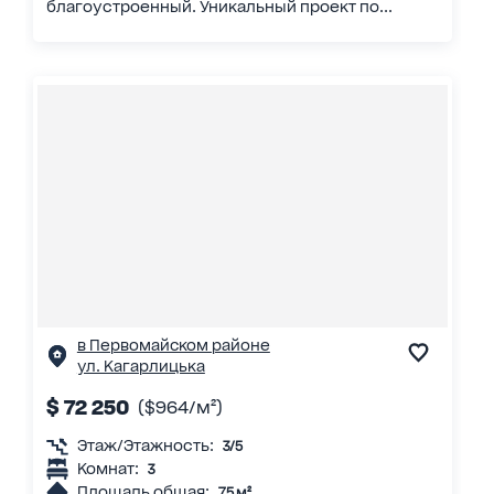
благоустроенный. Уникальный проект по...
в Первомайском районе
ул. Кагарлицька
$ 72 250
($964/м²)
Этаж/Этажность:
3/5
Комнат:
3
Площадь общая:
75 м²