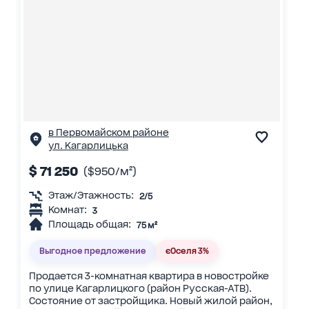
в Первомайском районе
ул. Кагарлицька
$ 71 250
($950/м²)
Этаж/Этажность:
2/5
Комнат:
3
Площадь общая:
75 м²
Выгодное предложение
єОселя 3%
Продается 3-комнатная квартира в новостройке
по улице Кагарлицкого (район Русская-АТВ).
Состояние от застройщика. Новый жилой район,