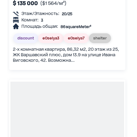
$ 135 000
($1 564/м²)
Этаж/Этажность:
20/25
Комнат:
3
Площадь общая:
86 squareMeter²
discount
eOselya3
eOselya7
shelter
2-х комнатная квартира, 86,32 м2, 20 этаж из 25,
ЖК Варшавский плюс, дом 13.9 на улице Ивана
Виговского, 42. Возможна...