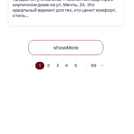
кирпичном доме на ул. Мечты, 3А. Это
идеальный вариант для тех, кто ценит комфорт,
стиль...
showMore
1
2
3
4
5
69
…