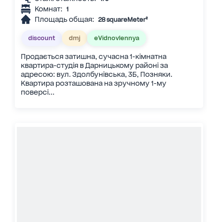
Комнат:
1
Площадь общая:
28 squareMeter²
discount
dmj
eVidnovlennya
Продається затишна, сучасна 1-кімнатна
квартира-студія в Дарницькому районі за
адресою: вул. Здолбунівська, 3Б, Позняки.
Квартира розташована на зручному 1-му
поверсі...