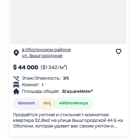
в Оболонском районе
ул. Вышгородская
$ 44 000
($1 342/м²)
Этаж/Этажность:
3/5
Комнат:
1
Площадь общая:
32 squareMeter²
discount
dmj
eVidnovlennya
Продаётся уютная и стильная 1-комнатная
квартира 32,8м2 на улице Вышгородской 44 Б на
Оболони, которая удивит вас своим уютом и...