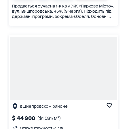
Продається сучасна 1-к кв у ЖК «Паркове Місто»,
вул. Вишгородська, 45Ж (9 черга). Підходить під
державні програми, зокрема єОселя. Основні...
в Днепровском районе
$ 44 900
($1 581/м²)
Этаж/Этажность:
1/9