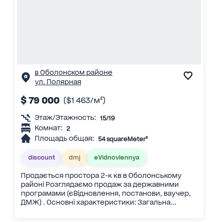
в Оболонском районе
ул. Полярная
$ 79 000
($1 463/м²)
Этаж/Этажность:
15/19
Комнат:
2
Площадь общая:
54 squareMeter²
discount
dmj
eVidnovlennya
Продається простора 2-к кв в Оболонському
районі Розглядаємо продаж за державними
програмами (єВідновлення, постанови, ваучер,
ДМЖ) . Основні характеристики: Загальна...