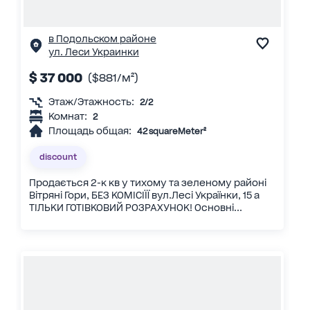
в Подольском районе
ул. Леси Украинки
$ 37 000
($881/м²)
Этаж/Этажность:
2/2
Комнат:
2
Площадь общая:
42 squareMeter²
discount
Продається 2-к кв у тихому та зеленому районі
Вітряні Гори, БЕЗ КОМІСІЇЇ вул.Лесі Українки, 15 а
ТІЛЬКИ ГОТІВКОВИЙ РОЗРАХУНОК! Основні...