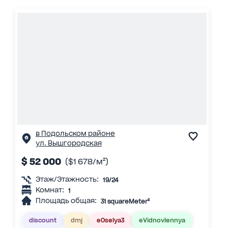
в Подольском районе
ул. Вышгородская
$ 52 000
($1 678/м²)
Этаж/Этажность:
19/24
Комнат:
1
Площадь общая:
31 squareMeter²
discount
dmj
eOselya3
eVidnovlennya