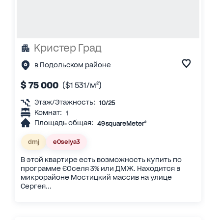
Кристер Град
в Подольском районе
$ 75 000
($1 531/м²)
Этаж/Этажность:
10/25
Комнат:
1
Площадь общая:
49 squareMeter²
dmj
eOselya3
В этой квартире есть возможность купить по
программе ЄОселя 3% или ДМЖ. Находится в
микрорайоне Мостицкий массив на улице
Сергея...