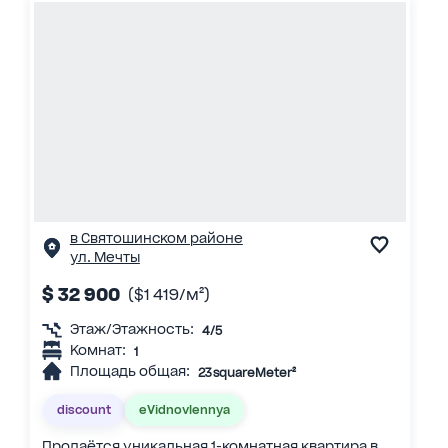
в Святошинском районе
ул. Мечты
$ 32 900
($1 419/м²)
Этаж/Этажность:
4/5
Комнат:
1
Площадь общая:
23 squareMeter²
discount
eVidnovlennya
Продаётся уникальная 1-комнатная квартира в