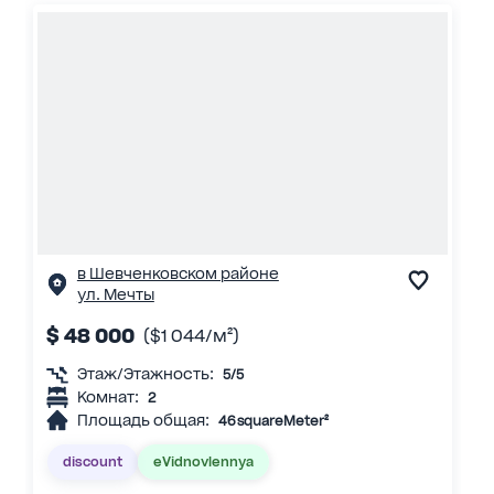
в Шевченковском районе
ул. Мечты
$ 48 000
($1 044/м²)
Этаж/Этажность:
5/5
Комнат:
2
Площадь общая:
46 squareMeter²
discount
eVidnovlennya