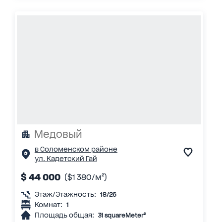
Медовый
в Соломенском районе
ул. Кадетский Гай
$ 44 000
($1 380/м²)
Этаж/Этажность:
18/26
Комнат:
1
Площадь общая:
31 squareMeter²