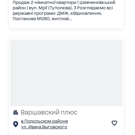
Продаж 2-кімнатної квартири | Шевченківський
район | вул. Мрії (Туполєва), 3 Розглядаємо всі
державні програми: ДМЖ, єВідновлення,
Постанова №280, житлові...
Варшавский плюс
в Подольском районе
ул. Ивана Выговского