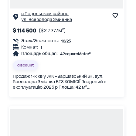
в Подольском районе
ул. Всеволода Змиенка
$ 114 500
($2 727/м²)
Этаж/Этажность:
16/25
Комнат:
1
Площадь общая:
42 squareMeter²
discount
Продаж 1-к кв у ЖК «Варшавський 3», вул.
Всеволода Змієнка БЕЗ КОМІСІЇ Введений в
експлуатацію 2025 р Площа: 42 м²...