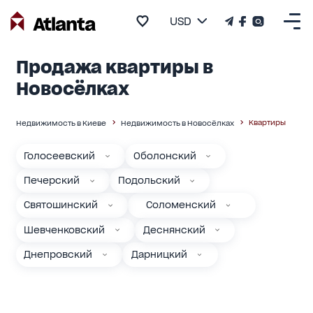
USD
Продажа квартиры в
Новосёлках
Квартиры
Недвижимость в Киеве
Недвижимость в Новосёлках
Голосеевский
Оболонский
Печерский
Подольский
Святошинский
Соломенский
Шевченковский
Деснянский
Днепровский
Дарницкий