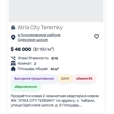
Atria City Teremky
в Голосеевском районе
Одесское шоссе
$ 46 000
($1 150/м²)
Этаж/Этажность:
8/16
Комнат:
2
Площадь общая:
40 м²
Выгодное предложение
ДМЖ
єОселя 3%
єВідновлення
Продаётся новая 2-комнатная квартира в новом
ЖК "ATRIA CITY TEREMKY" по адресу: с. Чабани,
улица Одесское шоссе, д. 6 Площадь...