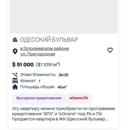
ОДЕССКИЙ БУЛЬВАР
в Голосеевском районе
ул. Пригородная
$ 51 000
($1 109/м²)
Этаж/Этажность:
24/25
Комнат:
1
Площадь общая:
46 м²
Выгодное предложение
єОселя 3%
Эту квартиру можно приобрести по программам
кредитования "ВПО" и "єОселя" под 3% и 7%!
Продается квартира в ЖК Одесский бульвар...