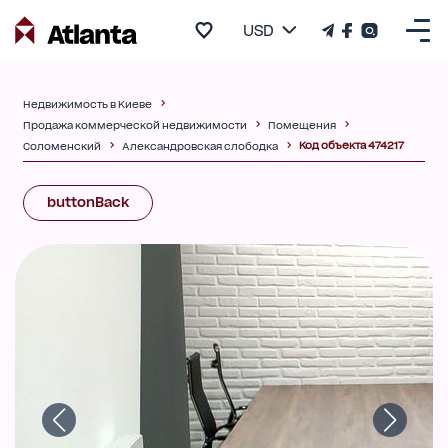
USD
Недвижимость в Киеве
Продажа коммерческой недвижимости
Помещения
Код объекта 474217
Соломенский
Александровская слободка
buttonBack