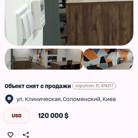
Объект снят с продажи
copyIcon
:
474217
ул. Клиническая
Соломенский
Киев
,
,
120 000 $
USD