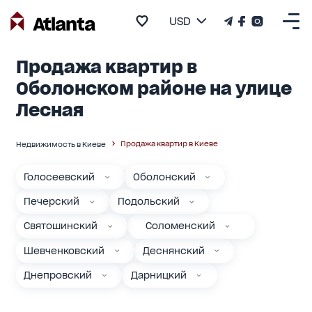
USD
Продажа квартир в
Оболонском районе на улице
Лесная
Продажа квартир в Киеве
Недвижимость в Киеве
Голосеевский
Оболонский
Печерский
Подольский
Святошинский
Соломенский
Шевченковский
Деснянский
Днепровский
Дарницкий