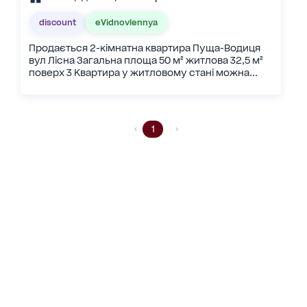
discount
eVidnovlennya
Продається 2-кімнатна квартира Пуща-Водиця
вул Лісна Загальна площа 50 м² житлова 32,5 м²
поверх 3 Квартира у житловому стані можна...
1