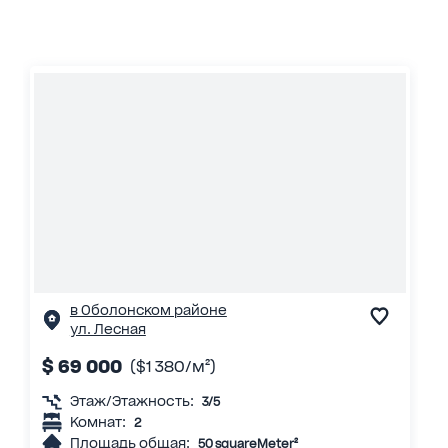
в Оболонском районе
ул. Лесная
$ 69 000
($1 380/м²)
Этаж/Этажность:
3/5
Комнат:
2
Площадь общая:
50 squareMeter²