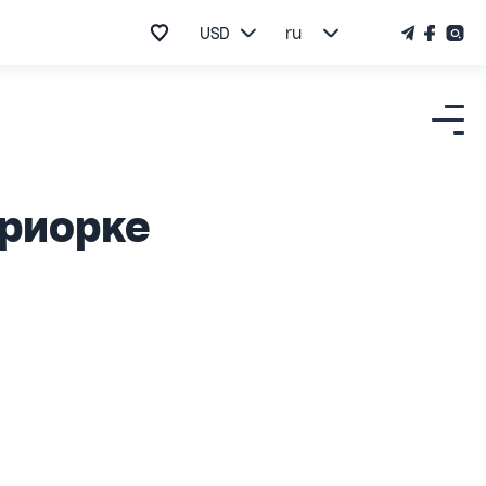
USD
ru
Приорке