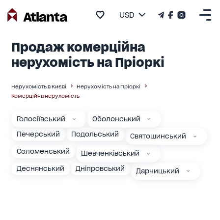
USD
Продаж комерційна
нерухомість на Пріоркі
Нерухомість в Києві
Нерухомість на Пріоркі
Комерційна нерухомість
Голосіївський
Оболонський
Печерський
Подольський
Святошинський
Соломенський
Шевченківський
Деснянський
Дніпровський
Дарницький