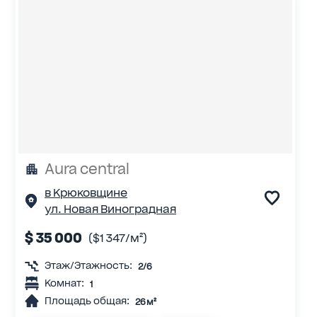
Аura central
в Крюковщине
ул. Новая Виноградная
$ 35 000
($1 347/м²)
Этаж/Этажность:
2/6
Комнат:
1
Площадь общая:
26 м²