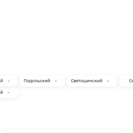
ий
Подольский
Святошинский
С
ий