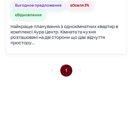
Выгодное предложение
єОселя 3%
єВідновлення
Найкраще планування з однокімнатних квартир в
комплексі Аура Центр. Кімната та кухня
розташовані на дві сторони що дає відчуття
простору...
1