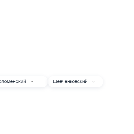
оломенский
Шевченковский