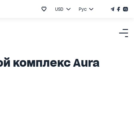
USD
Рус
ой комплекс Аura