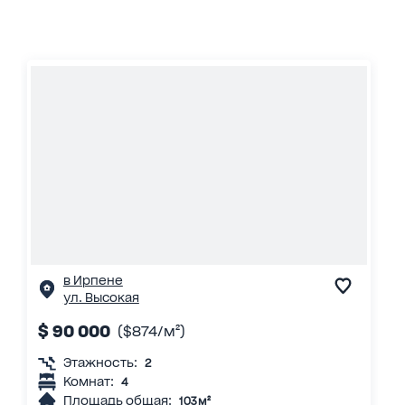
в Ирпене
ул. Высокая
$ 90 000
($874/м²)
Этажность:
2
Комнат:
4
Площадь общая:
103 м²