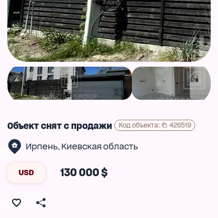
Объект снят с продажи
Код объекта
:
426519
Ирпень
Киевская область
,
130 000 $
USD