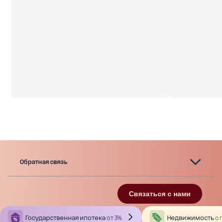
Обратная связь
Связаться с нами
Государственная ипотека
от 3%
Недвижимость
с 