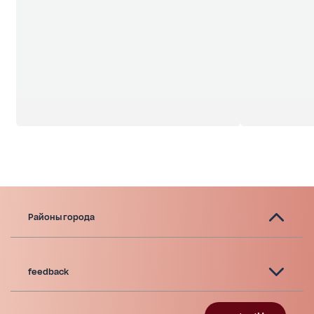
организуем показ!
Районы города
feedback