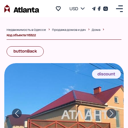
USD
Недвижимость в Одессе
Продажа домов и дач
Дома
Код объекта 115322
buttonBack
discount