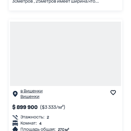
30метров , 25метров имеет ширина.что...
в Вишенки
Вишенки
$ 899 900
($3 333/м²)
Этажность:
2
Комнат:
4
Площадь общая:
270 м²