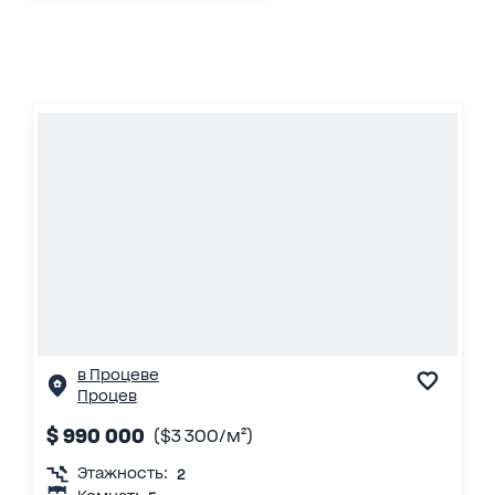
в Процеве
Процев
$ 990 000
($3 300/м²)
Этажность:
2