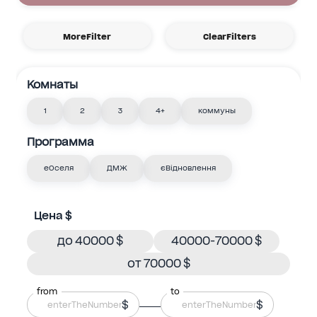
MoreFilter
ClearFilters
Комнаты
1
2
3
4+
коммуны
Программа
еОселя
ДМЖ
єВідновлення
Цена $
до 40000 $
40000-70000 $
от 70000 $
from
to
$
$