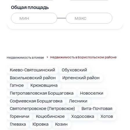
Общая площадь
Недвижимость в Бориспольском районе
Недвижимость в Киеве
Киево-Святошинский
Обуховский
Васильковский район
Ирпенский район
Гатное
Крюковщина
Петропавловская Борщаговка
Новоселки
Софиевская Борщаговка
Лесники
Святопетровское (Петровское)
Вита-Почтовая
Гореничи
Коцюбинское
Ходосовка
Хотов
Глеваха
Юровка
Козин