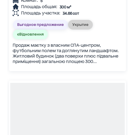
Комнат:
5
Площадь общая:
300 м²
Площадь участка:
34.66 сот
Выгодное предложение
Укрытие
єВідновлення
Продаж маєтку з власним СПА-центром,
футбольним полем та доглянутим ландшафтом.
Житловий будинок (два поверхи плюс підвальне
приміщення) загальною площею 300...