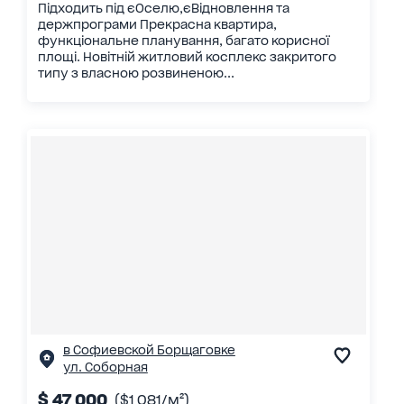
Підходить під єОселю,єВідновлення та
держпрограми Прекрасна квартира,
функціональне планування, багато корисної
площі. Новітній житловий косплекс закритого
типу з власною розвиненою...
в Софиевской Борщаговке
ул. Соборная
$ 47 000
($1 081/м²)