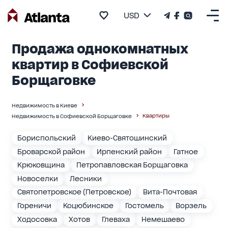
USD
Продажа однокомнатных
квартир в Софиевской
Борщаговке
Недвижимость в Киеве
Квартиры
Недвижимость в Софиевской Борщаговке
Бориспольский
Киево-Святошинский
Броварской район
Ирпенский район
Гатное
Крюковщина
Петропавловская Борщаговка
Новоселки
Лесники
Святопетровское (Петровское)
Вита-Почтовая
Гореничи
Коцюбинское
Гостомель
Ворзель
Ходосовка
Хотов
Глеваха
Немешаево