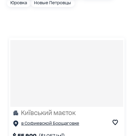
Юровка
Новые Петровцы
Київський маєток
в Софиевской Борщаговке
$ 55 900
($1 057/м²)