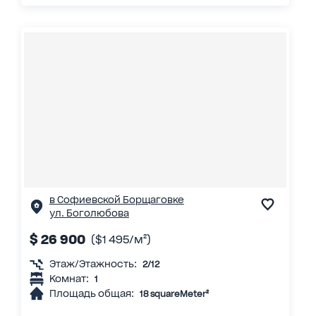
в Софиевской Борщаговке
ул. Боголюбова
$ 26 900
($1 495/м²)
Этаж/Этажность:
2/12
Комнат:
1
Площадь общая:
18 squareMeter²