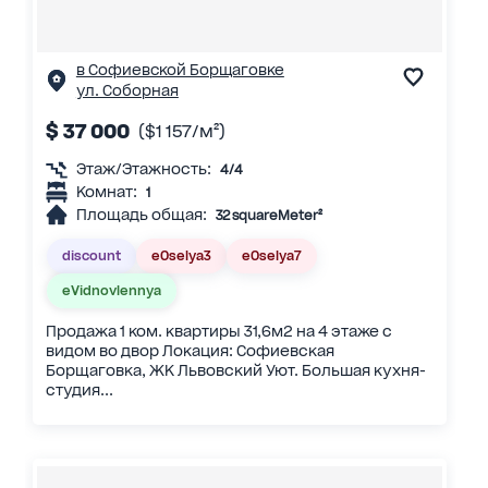
в Софиевской Борщаговке
ул. Соборная
$ 37 000
($1 157/м²)
Этаж/Этажность:
4/4
Комнат:
1
Площадь общая:
32 squareMeter²
discount
eOselya3
eOselya7
eVidnovlennya
Продажа 1 ком. квартиры 31,6м2 на 4 этаже с
видом во двор Локация: Софиевская
Борщаговка, ЖК Львовский Уют. Большая кухня-
студия...