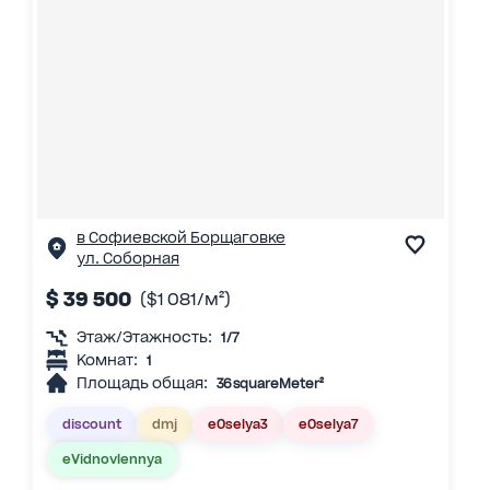
в Софиевской Борщаговке
ул. Соборная
$ 39 500
($1 081/м²)
Этаж/Этажность:
1/7
Комнат:
1
Площадь общая:
36 squareMeter²
discount
dmj
eOselya3
eOselya7
eVidnovlennya