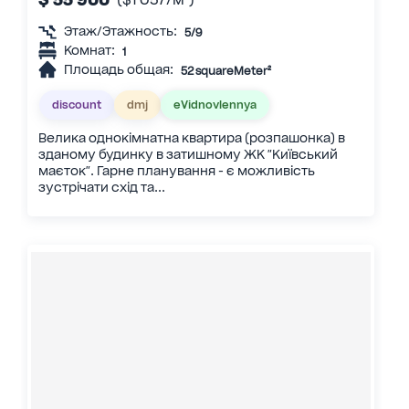
Этаж/Этажность:
5/9
Комнат:
1
Площадь общая:
52 squareMeter²
discount
dmj
eVidnovlennya
Велика однокімнатна квартира (розпашонка) в
зданому будинку в затишному ЖК "Київський
маєток". Гарне планування - є можливість
зустрічати схід та...