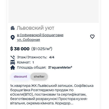
Львовский уют
в Софиевской Борщаговке
ул. Соборная
$ 38 000
($1 025/м²)
Этаж/Этажность:
4/4
Комнат:
1
Площадь общая:
37 squareMeter²
discount
shelter
1к.квартира ЖК Львівський затишок. Софіївська
борщагівка Розглядаємо продаж по
єОселя(ВПО), постановам та сертифікатам,
безготівковий розрахунок! Простора кухня-
вітальня, окрема кімната. Коридор...