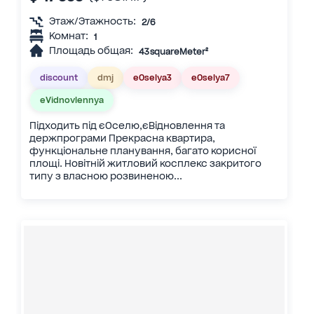
Этаж/Этажность:
2/6
Комнат:
1
Площадь общая:
43 squareMeter²
discount
dmj
eOselya3
eOselya7
eVidnovlennya
Підходить під єОселю,єВідновлення та
держпрограми Прекрасна квартира,
функціональне планування, багато корисної
площі. Новітній житловий косплекс закритого
типу з власною розвиненою...