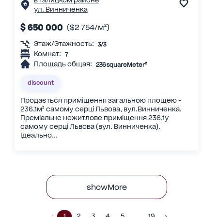
в Галицком районе
ул. Винниченка
$ 650 000
($2 754/м²)
Этаж/Этажность:
3/3
Комнат:
7
Площадь общая:
236 squareMeter²
discount
Продається приміщення загальною площею -
236,1м² самому серці Львова, вул.Винниченка.
Преміальне нежитлове приміщення 236,1у
самому серці Львова (вул. Винниченка).
Ідеально...
showMore
1
2
3
4
5
19
…