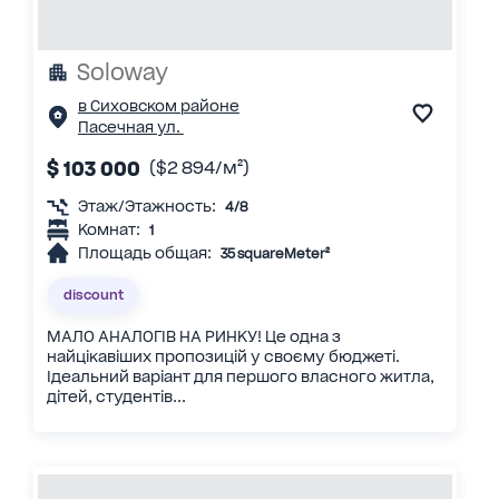
Soloway
в Сиховском районе
Пасечная ул.
$ 103 000
($2 894/м²)
Этаж/Этажность:
4/8
Комнат:
1
Площадь общая:
35 squareMeter²
discount
МАЛО АНАЛОГІВ НА РИНКУ! Це одна з
найцікавіших пропозицій у своєму бюджеті.
Ідеальний варіант для першого власного житла,
дітей, студентів...