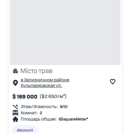
Місто трав
в Зализничном районе
Кульпарковская ул.
$ 169 000
($2 650/м²)
Этаж/Этажность:
9/10
Комнат:
2
Площадь общая:
63 squareMeter²
discount