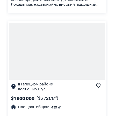
Локація має надзвичайно високий пішохідний...
в Галицком районе
Костюшко Т. ул.
$ 1 600 000
($3 721/м²)
Площадь общая:
430 м²