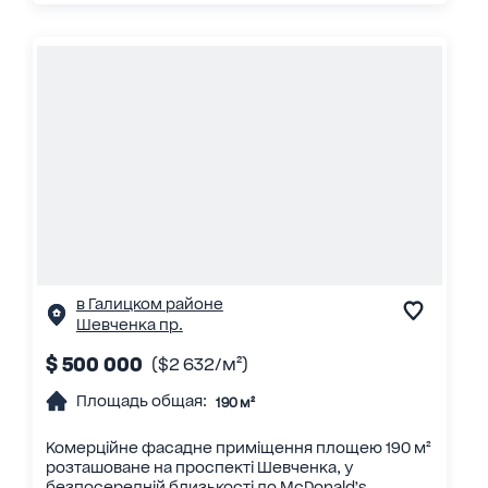
в Галицком районе
Шевченка пр.
$ 500 000
($2 632/м²)
Площадь общая:
190 м²
Комерційне фасадне приміщення площею 190 м²
розташоване на проспекті Шевченка, у
безпосередній близькості до McDonald’s.