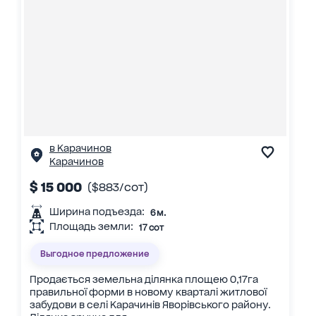
в Карачинов
Карачинов
$ 15 000
($883/сот)
Ширина подъезда:
6 м.
Площадь земли:
17 сот
Выгодное предложение
Продається земельна ділянка площею 0,17га
правильної форми в новому кварталі житлової
забудови в селі Карачинів Яворівського району.