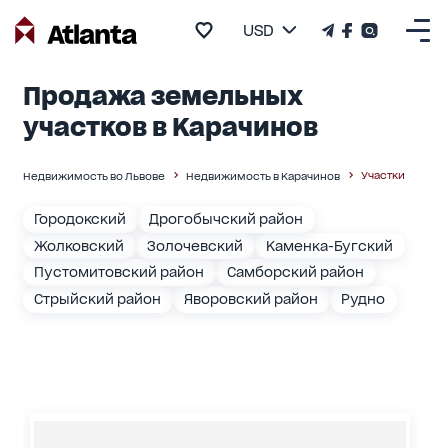
USD
Продажа земельных
участков в Карачинов
Участки
Недвижимость во Львове
Недвижимость в Карачинов
Городокский
Дрогобычский район
Жолковский
Золочевский
Каменка-Бугский
Пустомитовский район
Самборский район
Стрыйский район
Яворовский район
Рудно