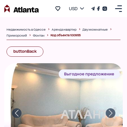
USD
Недвижимость в Одессе
Аренда квартир
Двухкомнатные
Код объекта 100955
Приморский
Фонтан
buttonBack
Выгодное предложение