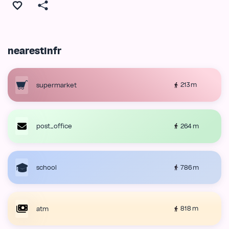
nearestInfr
213 m
supermarket
264 m
post_office
786 m
school
818 m
atm