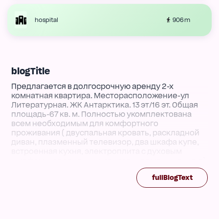
906 m
hospital
blogTitle
Предлагается в долгосрочную аренду 2-х
комнатная квартира. Месторасположение-ул
Литературная. ЖК Антарктика. 13 эт/16 эт. Общая
площадь-67 кв. м. Полностью укомплектована
всем необходимым для комфортного
проживания ( двуспальная кровать, раскладной
диван, плазменный телевизор, два шкафа купе,
встроенная кухня, электроплита с духовым
шкафом, холодильник, стиральная машина, и т. д).
Планировка квартиры- спальня, и гостинная с
fullBlogText
выделеной зоной кухни. Имеется застекленный
балкон. Санузел смежный, ванна. В доме
консьерж и два лифта. Из окон потрясающий вид
на море и город. Рядом парк Юность,
супермаркеты, фитнес клуб, море, остановки