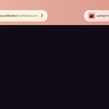
countRealty1
withDiscount
career1