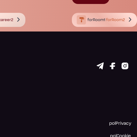
career2
forRoom1
forRoom2
polPrivacy
polCookie