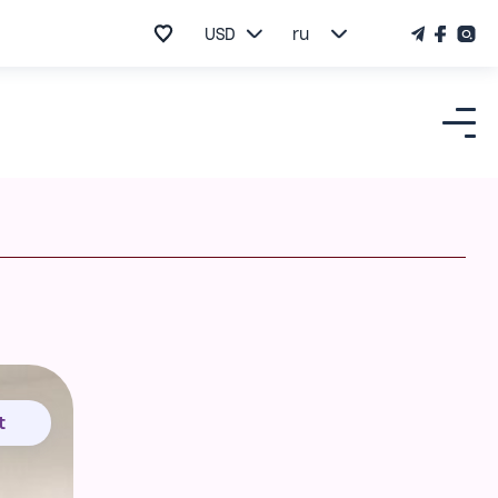
USD
ru
t