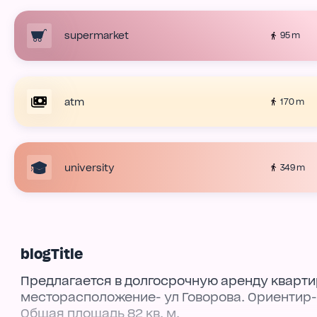
supermarket
95 m
atm
170 m
university
349 m
blogTitle
Предлагается в долгосрочную аренду кварти
месторасположение- ул Говорова. Ориентир-
Общая площадь 82 кв. м.