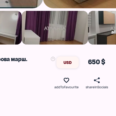
al
рова марш.
650 $
USD
addToFavourite
shareInSocials