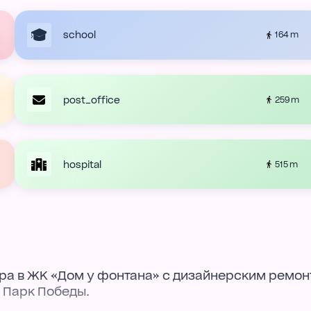
school
164 m
post_office
259 m
hospital
515 m
ра в ЖК «Дом у фонтана» с дизайнерским ремон
 Парк Победы.