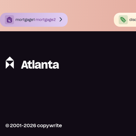
mortgage1
mortgage2
dis
© 2001-
2026
copywrite