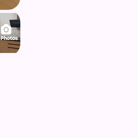
lPhotos