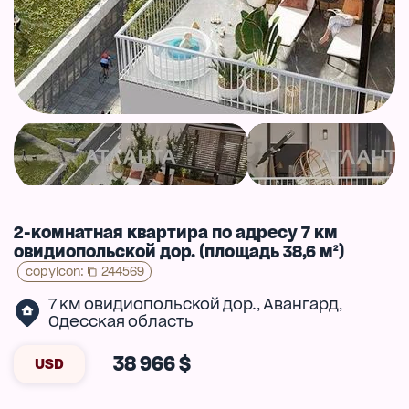
2-комнатная квартира по адресу 7 км
овидиопольской дор. (площадь 38,6 м²)
copyIcon
:
244569
7 км овидиопольской дор.
Авангард
,
,
Одесская область
38 966 $
USD