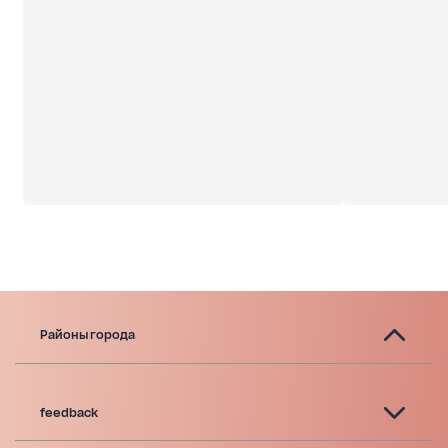
Районы города
feedback