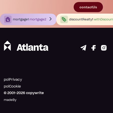
contactUs
mortgage1
mortgage2
discountRealty1
withDiscoun
polPrivacy
polCookie
© 2001-
2026
copywrite
madeBy