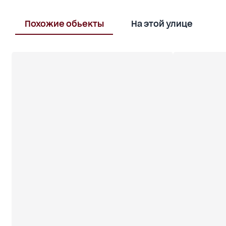
Звоните.
Похожие обьекты
На этой улице
В