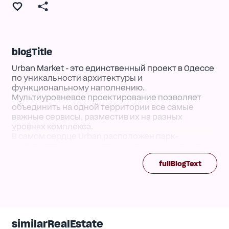
blogTitle
Urban Market - это единственный проект в Одессе
по уникальности архитектуры и
функциональному наполнению.
Мультиуровневое проектирование позволяет
объединить на одной территории все самые
важные сервисы, разместив их на разных
уровнях комплекса.
В самом сердце Urban расположен парк-
амфитеатр с зонами отдыха, утопающих в зелени
и фонтанах.
fullBlogText
Urban Market — современный living mall,
объединяющий в себе: квартиры с террасами,
школу и детский сад,медицинский центр,
фермерский рынок, фудкорт, кафе, рестораны;
коворкинг и офисы;
similarRealEstate