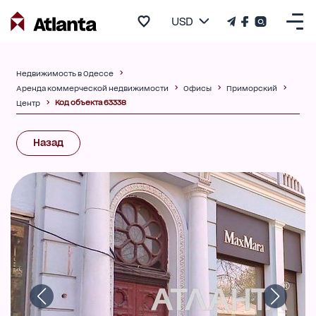
USD
Недвижимость в Одессе
Аренда коммерческой недвижимости
Офисы
Приморский
Код объекта 63338
Центр
Назад