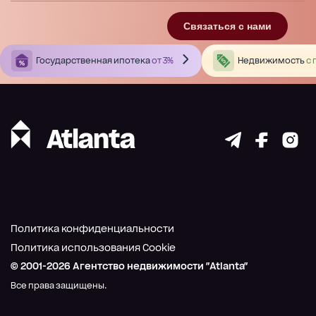
Связаться с нами
Государственная ипотека
от 3%
Недвижимость
с 
Политика конфиденциальности
Политика использования Cookie
© 2001-
2026
Агентство недвижимости "Atlanta"
Все права защищены.