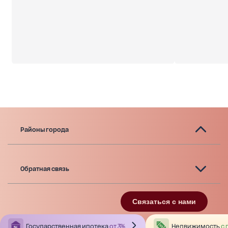
Районы города
Обратная связь
Связаться с нами
Государственная ипотека
от 3%
Недвижимость
с 