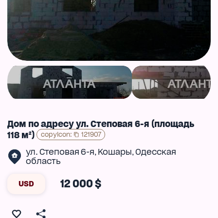
Дом по адресу ул. Степовая 6-я (площадь
118 м²)
copyIcon
:
121907
ул. Степовая 6-я
Кошары
Одесская
,
,
область
12 000 $
USD