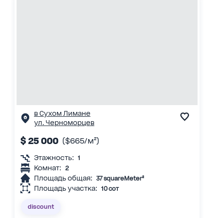
в Сухом Лимане
ул. Черноморцев
$ 25 000
($665/м²)
Этажность:
1
Комнат:
2
Площадь общая:
37 squareMeter²
Площадь участка:
10 сот
discount