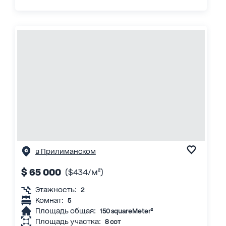
в Прилиманском
$ 65 000
($434/м²)
Этажность:
2
Комнат:
5
Площадь общая:
150 squareMeter²
Площадь участка:
8 сот