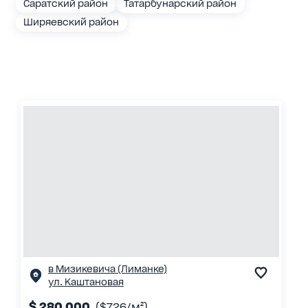
Саратский район
Татарбунарский район
Ширяевский район
в Мизикевича (Лиманке)
ул. Каштановая
$ 280 000
($726/м²)