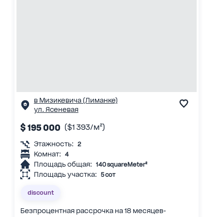
в Мизикевича (Лиманке)
ул. Ясеневая
$ 195 000
($1 393/м²)
Этажность:
2
Комнат:
4
Площадь общая:
140 squareMeter²
Площадь участка:
5 сот
discount
Безпроцентная рассрочка на 18 месяцев-