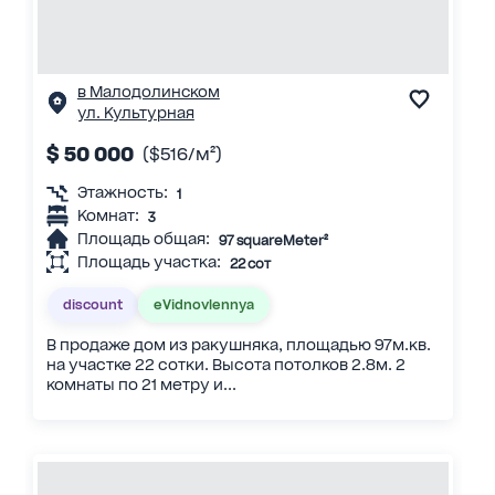
в Малодолинском
ул. Культурная
$ 50 000
($516/м²)
Этажность:
1
Комнат:
3
Площадь общая:
97 squareMeter²
Площадь участка:
22 сот
discount
eVidnovlennya
В продаже дом из ракушняка, площадью 97м.кв.
на участке 22 сотки. Высота потолков 2.8м. 2
комнаты по 21 метру и...