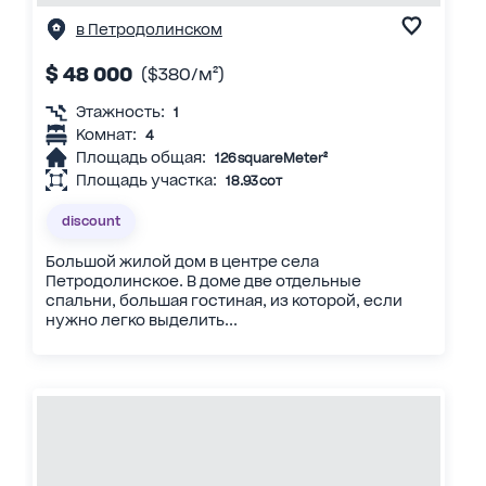
в Петродолинском
$ 48 000
($380/м²)
Этажность:
1
Комнат:
4
Площадь общая:
126 squareMeter²
Площадь участка:
18.93 сот
discount
Большой жилой дом в центре села
Петродолинское. В доме две отдельные
спальни, большая гостиная, из которой, если
нужно легко выделить...