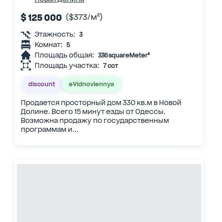
$ 125 000
($373/м²)
Этажность:
3
Комнат:
5
Площадь общая:
336 squareMeter²
Площадь участка:
7 сот
discount
eVidnovlennya
Продается просторный дом 330 кв.м в Новой
Долине. Всего 15 минут езды от Одессы.
Возможна продажу по государственным
программам и...