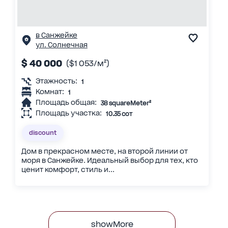
в Санжейке
ул. Солнечная
$ 40 000
($1 053/м²)
Этажность:
1
Комнат:
1
Площадь общая:
38 squareMeter²
Площадь участка:
10.35 сот
discount
Дом в прекрасном месте, на второй линии от
моря в Санжейке. Идеальный выбор для тех, кто
ценит комфорт, стиль и...
showMore