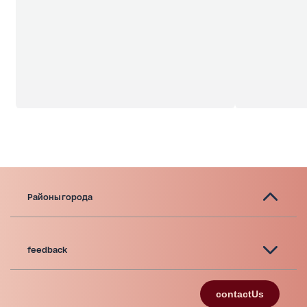
Районы города
feedback
contactUs