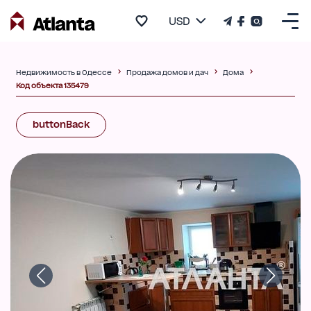
USD
Недвижимость в Одессе
Продажа домов и дач
Дома
Код объекта 135479
buttonBack