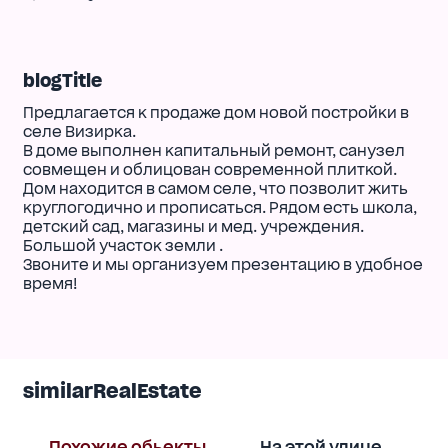
blogTitle
Предлагается к продаже дом новой постройки в
селе Визирка.
В доме выполнен капитальный ремонт, санузел
совмещен и облицован современной плиткой.
Дом находится в самом селе, что позволит жить
круглогодично и прописаться. Рядом есть школа,
детский сад, магазины и мед. учреждения.
Большой участок земли .
Звоните и мы организуем презентацию в удобное
время!
similarRealEstate
Похожие обьекты
На этой улице
В