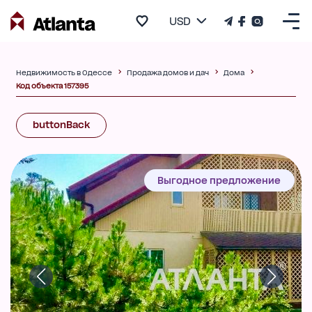
USD
Недвижимость в Одессе
Продажа домов и дач
Дома
Код объекта 157395
buttonBack
Выгодное предложение