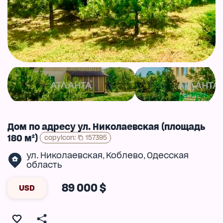
Дом по адресу ул. Николаевская (площадь
180 м²)
copyIcon
:
157395
ул. Николаевская
Коблево
Одесская
,
,
область
89 000 $
USD