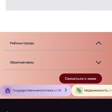
Районы города
Обратная связь
Связаться с нами
Государственная ипотека
от 3%
Недвижимость
с 