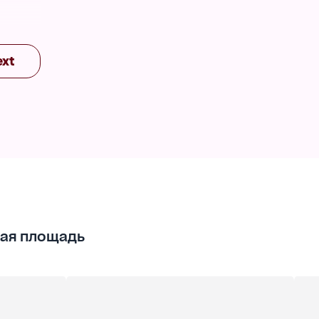
 свой
ext
о
ая площадь