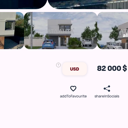
al
82 000 $
USD
addToFavourite
shareInSocials