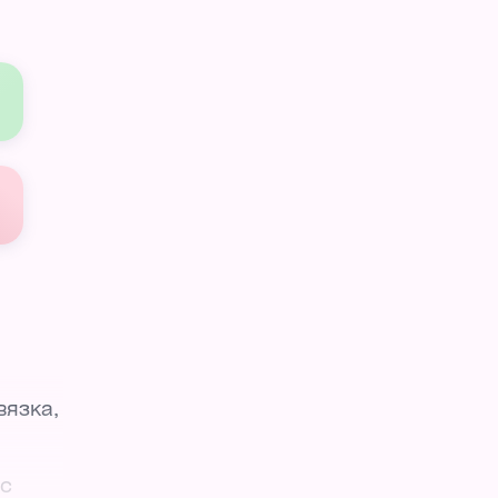
вязка,
 с