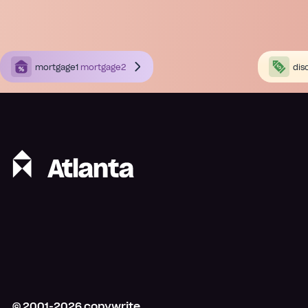
mortgage1
mortgage2
dis
© 2001-
2026
copywrite