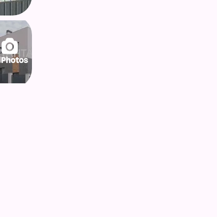
lPhotos