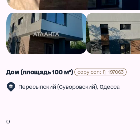
Дом (площадь 100 м²)
copyIcon
:
197063
,
Пересыпский (Суворовский)
Одесса
0