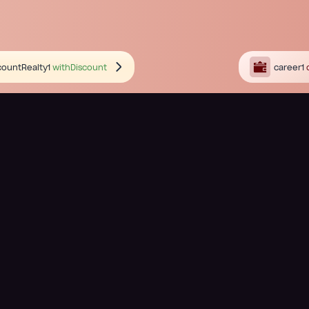
countRealty1
withDiscount
career1