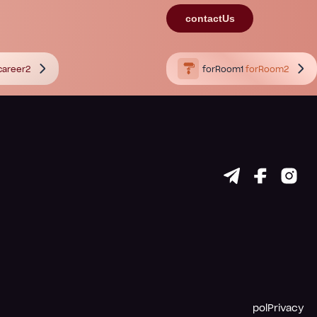
contactUs
career2
forRoom1
forRoom2
polPrivacy