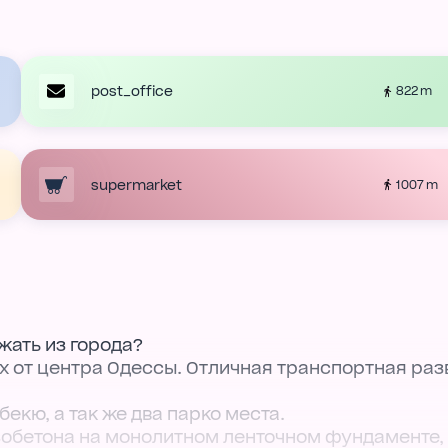
post_office
822 m
supermarket
1007 m
зжать из города?
тах от центра Одессы. Отличная транспортная раз
екю, а так же два парко места.
азобетона на монолитном ленточном фундаменте,