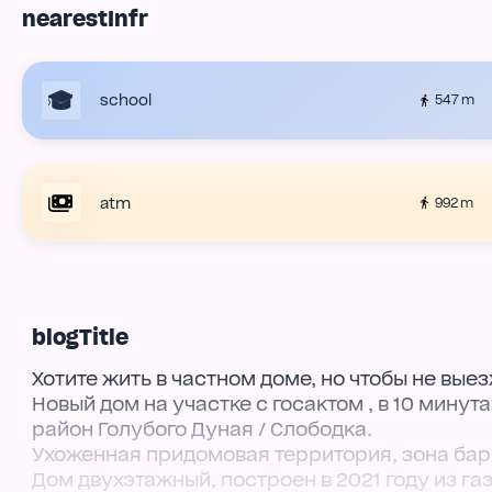
nearestInfr
school
547 m
atm
992 m
blogTitle
Хотите жить в частном доме, но чтобы не вые
Новый дом на участке с госактом , в 10 мину
район Голубого Дуная / Слободка.
Ухоженная придомовая территория, зона барб
Дом двухэтажный, построен в 2021 году из г