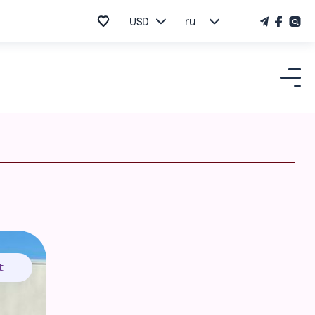
USD
ru
t