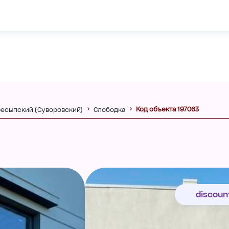
Код объекта 197063
есыпский (Суворовский)
Слободка
discoun