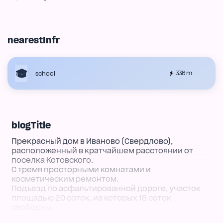
nearestInfr
336 m
school
blogTitle
Прекрасный дом в Иваново (Свердлово),
расположенный в кратчайшем расстоянии от
поселка Котовского.
С тремя просторными комнатами и
косметическим ремонтом.
Подъезд по асфальтированной дороге, участок
площадью 20 соток, из которых 18 соток
свободны.
Высокие потолки и удобная планировка делают