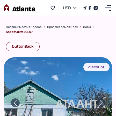
USD
Недвижимость в Одессе
Продажа домов и дач
Дома
Код объекта 20297
buttonBack
discount