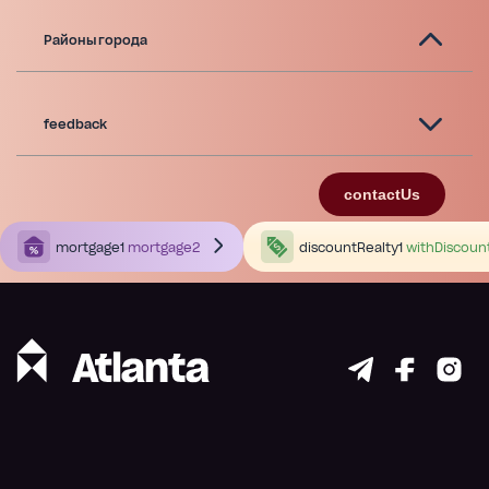
Районы города
feedback
contactUs
mortgage1
mortgage2
discountRealty1
withDiscoun