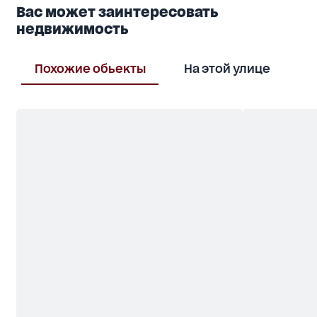
Вас может заинтересовать
Звоните, договоримся о просмотре!
недвижимость
Похожие обьекты
На этой улице
В