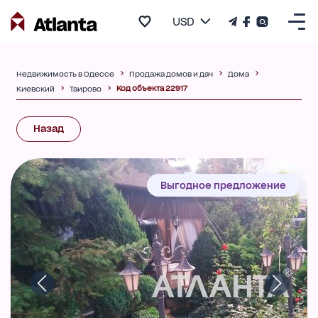
USD
Недвижимость в Одессе
Продажа домов и дач
Дома
Код объекта 22917
Киевский
Таирово
Назад
Выгодное предложение