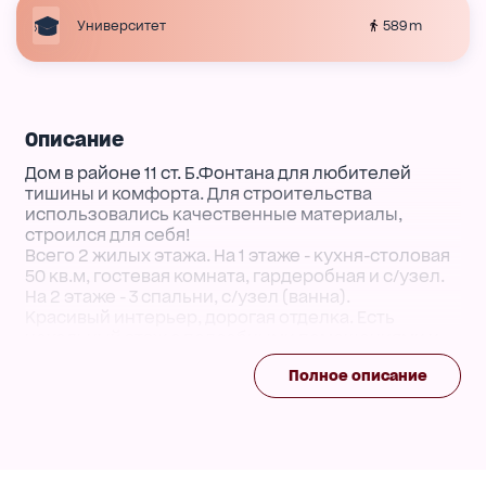
589 m
Университет
Описание
Дом в районе 11 ст. Б.Фонтана для любителей
тишины и комфорта. Для строительства
использовались качественные материалы,
строился для себя!
Всего 2 жилых этажа. На 1 этаже - кухня-столовая
50 кв.м, гостевая комната, гардеробная и с/узел.
На 2 этаже - 3 спальни, с/узел (ванна).
Красивый интерьер, дорогая отделка. Есть
цокольный этаж с подсобными помещениями и
мансарда.
Полное описание
Участок с ландшафтным дизайном. Красивая
беседка из красного дерева ручной работы.
Открытый бассейн. Гараж на 2 машины и два
паркоместа.
Дом под охраной - установлена сигнализация.
Собственники готовы к диалогу по стоимости!