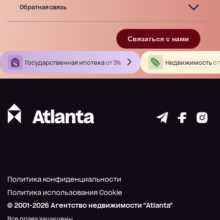
Обратная связь
Связаться с нами
Государственная ипотека
от 3%
Недвижимость
с 
Политика конфиденциальности
Политика использования Cookie
© 2001-
2026
Агентство недвижимости "Atlanta"
Все права защищены.