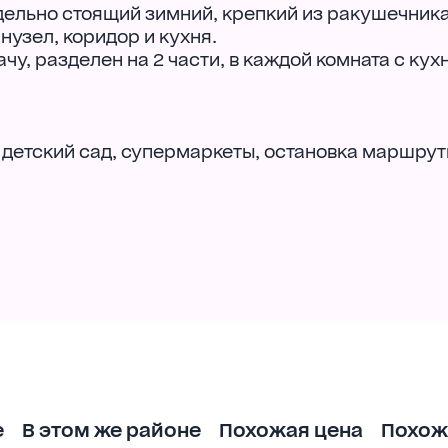
дельно стоящий зимний, крепкий из ракушечника
нузел, коридор и кухня.
чу, разделен на 2 части, в каждой комната с кух
детский сад, супермаркеты, остановка маршру
е
В этом же районе
Похожая цена
Похож