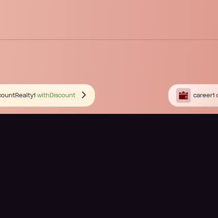
countRealty1
withDiscount
career1