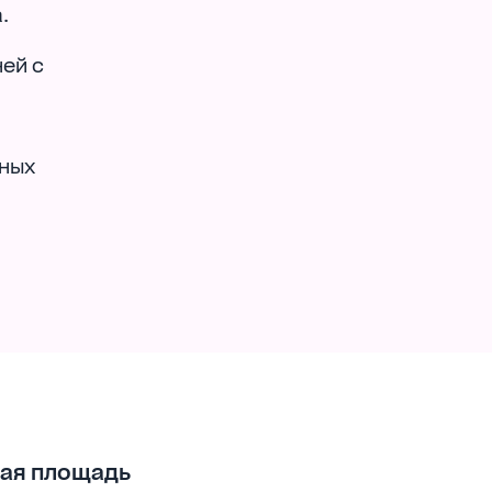
.
ней с
тных
ая площадь