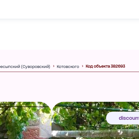
Код объекта 382693
есыпский (Суворовский)
Котовского
discoun