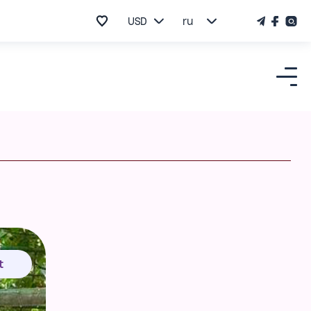
USD
ru
t