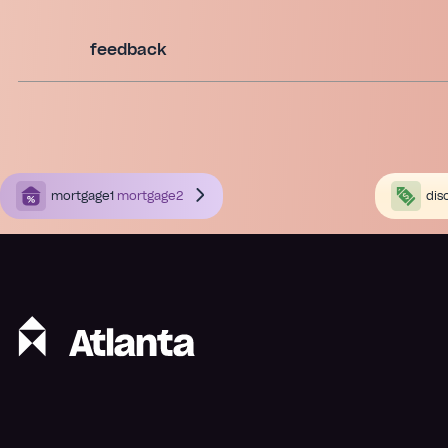
feedback
mortgage1
mortgage2
dis