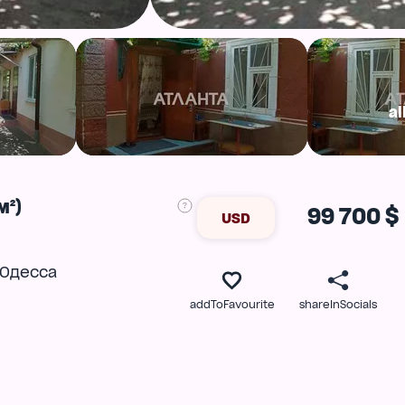
al
м²)
99 700 $
USD
Одесса
addToFavourite
shareInSocials