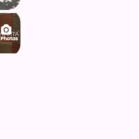
lPhotos