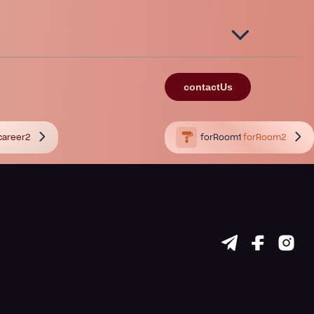
contactUs
career2
forRoom1
forRoom2