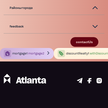
Районы города
feedback
contactUs
mortgage1
mortgage2
discountRealty1
withDiscoun