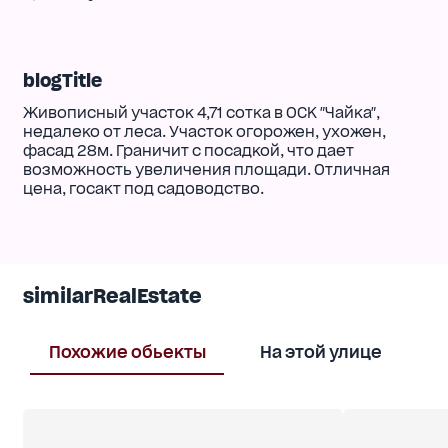
blogTitle
Живописный участок 4,71 сотка в ОСК "Чайка",
недалеко от леса. Участок огорожен, ухожен,
фасад 28м. Граничит с посадкой, что дает
возможность увеличения площади. Отличная
цена, госакт под садоводство.
similarRealEstate
Похожие обьекты
На этой улице
В