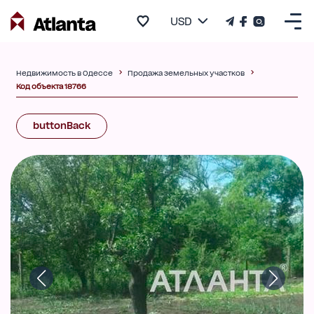
USD
Недвижимость в Одессе
Продажа земельных участков
Код объекта 18766
buttonBack