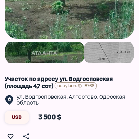
Участок по адресу ул. Водгосповская
(площадь 4,7 сот)
copyIcon
:
18766
ул. Водгосповская
Алтестово
Одесская
,
,
область
3 500 $
USD