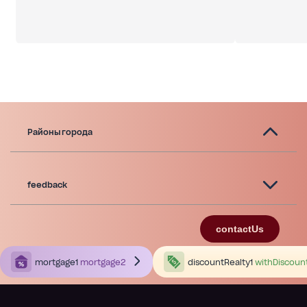
Районы города
feedback
contactUs
mortgage1
mortgage2
discountRealty1
withDiscoun